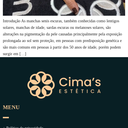
Introdução As manchas senis escuras, também conhecidas como lentigos
solares, manchas de idade, sardas escuras ou melanoses solares, são
alterações na pigmentação da pele causadas principalmente pela exposição
prolongada ao sol sem proteção, em pessoas com predisposição genética e
são mais comuns em pessoas à partir dos 50 anos de idade, porém podem
surgir em […]
MENU